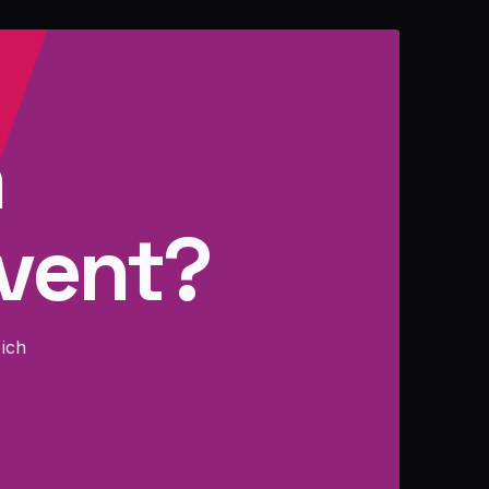
n
Event?
ich