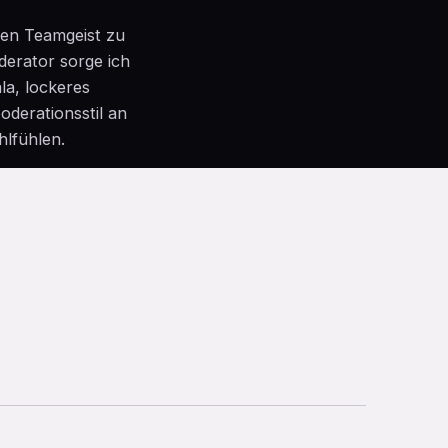
 den Teamgeist zu
derator sorge ich
la, lockeres
derationsstil an
hlfühlen.