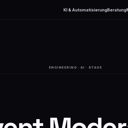
KI & Automatisierung
Beratung
ENGINEERING · AI · STAGE
vent Moder