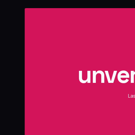
unver
Las