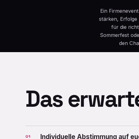
Ein Firmenevent 
stärken, Erfolge
für die ric
Sommerfest oder
den Char
Das erwart
Individuelle Abstimmung auf e
01