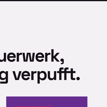
uerwerk,
 verpufft.
PASST BESONDERS FÜR