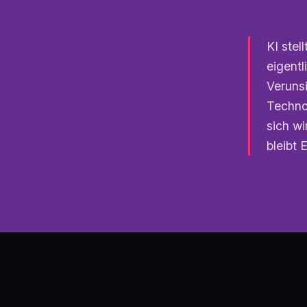
KI stel
eigentl
Veruns
Techno
sich wi
bleibt 