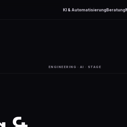
KI & Automatisierung
Beratung
ENGINEERING · AI · STAGE
g &